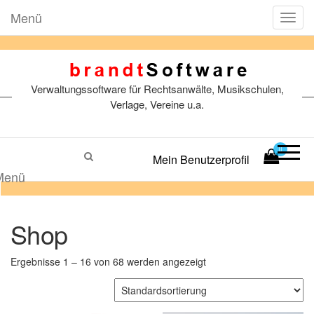
Menü
T
o
g
g
l
Verwaltungssoftware für Rechtsanwälte, Musikschulen,
e
n
Verlage, Vereine u.a.
a
v
i
0
Mein Benutzerprofil
g
a
Menü
t
i
o
Shop
n
Ergebnisse 1 – 16 von 68 werden angezeigt