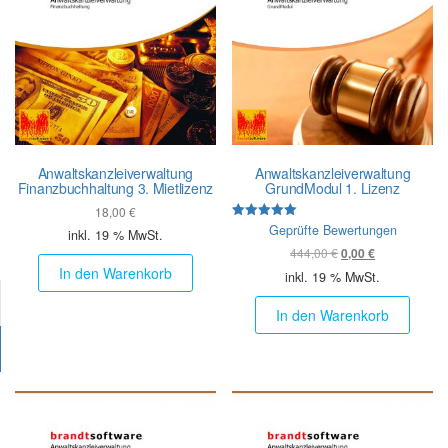
Anwalts­kanzlei­verwaltung
Anwalts­kanzlei­verwaltung
Finanz­buch­haltung 3. Mietlizenz
GrundModul 1. Lizenz
18,00
€
Bewertet mit
Geprüfte Bewertungen
inkl. 19 % MwSt.
5.00
Ursprünglicher Prei
Aktueller Preis
444,00
€
von 5
0,00
€
In den Warenkorb
inkl. 19 % MwSt.
In den Warenkorb