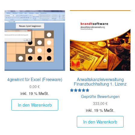
4gewinnt für Excel (Freeware)
Anwalts­kanzlei­verwaltung
Finanz­buch­haltung 1. Lizenz
0,00
€
inkl. 19 % MwSt.
Bewertet mit
Geprüfte Bewertungen
5.00
333,00
€
von 5
In den Warenkorb
inkl. 19 % MwSt.
In den Warenkorb