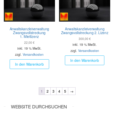
Anwalts­kanzlei­verwaltung
Anwalts­kanzlei­verwaltung
Zwangs­vollstreckung
Zwangs­vollstreckung 2. Lizenz
1. Mietlizenz
300,00
€
22,00
€
inkl. 19 % MwSt.
inkl. 19 % MwSt.
zzgl.
Versandkosten
zzgl.
Versandkosten
In den Warenkorb
In den Warenkorb
1
2
3
4
5
→
WEBSITE DURCHSUCHEN