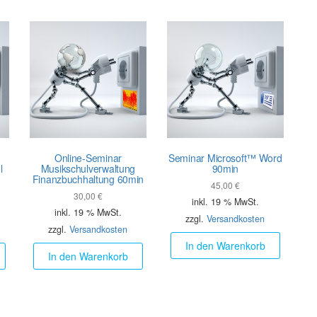
Online-Seminar
Seminar Microsoft™ Word
l
Musikschul­verwaltung
90min
Finanz­buchhaltung 60min
45,00
€
30,00
€
inkl. 19 % MwSt.
inkl. 19 % MwSt.
zzgl.
Versandkosten
zzgl.
Versandkosten
In den Warenkorb
In den Warenkorb