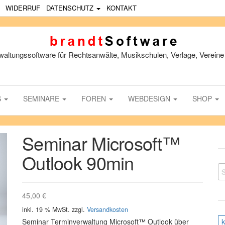
WIDERRUF
DATENSCHUTZ
KONTAKT
waltungssoftware für Rechtsanwälte, Musikschulen, Verlage, Vereine 
S
SEMINARE
FOREN
WEBDESIGN
SHOP
Seminar Microsoft™
Outlook 90min
S
45,00
€
inkl. 19 % MwSt.
zzgl.
Versandkosten
Seminar Terminverwaltung Microsoft™ Outlook über