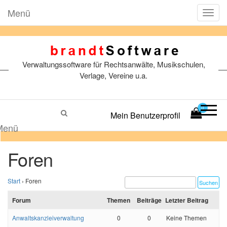
Menü
T
o
g
g
l
Verwaltungssoftware für Rechtsanwälte, Musikschulen,
e
n
Verlage, Vereine u.a.
a
v
i
0
Mein Benutzerprofil
g
a
Menü
t
i
Foren
o
n
Start
›
Foren
Forum
Themen
Beiträge
Letzter Beitrag
Anwaltskanzleiverwaltung
0
0
Keine Themen