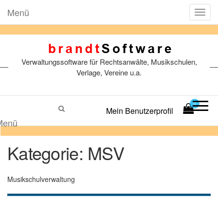
Menü
T
o
g
g
l
Verwaltungssoftware für Rechtsanwälte, Musikschulen,
e
n
Verlage, Vereine u.a.
a
v
i
0
Mein Benutzerprofil
g
a
Menü
t
i
Kategorie:
MSV
o
n
Musikschulverwaltung