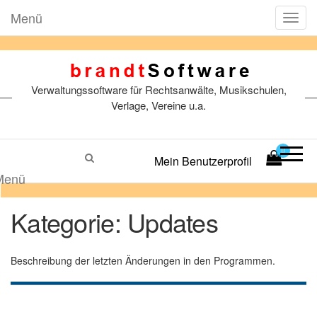
Menü
T
o
g
g
l
Verwaltungssoftware für Rechtsanwälte, Musikschulen,
e
n
Verlage, Vereine u.a.
a
v
i
0
Mein Benutzerprofil
g
a
Menü
t
i
Kategorie:
Updates
o
n
Beschreibung der letzten Änderungen in den Programmen.