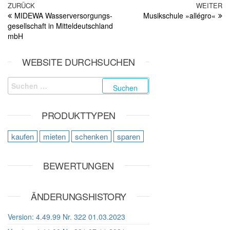
Beitragsnavigation
Vorheriger Beitrag
ZURÜCK
WEITER
Nä
MIDEWA Wasser­versorgungs­
Musikschule »allégro«
gesellschaft in Mittel­deutschland
mbH
WEBSITE DURCHSUCHEN
Suchen nach:
PRODUKTTYPEN
kaufen
mieten
schenken
sparen
BEWERTUNGEN
ÄNDERUNGSHISTORY
Version: 4.49.99 Nr. 322 01.03.2023