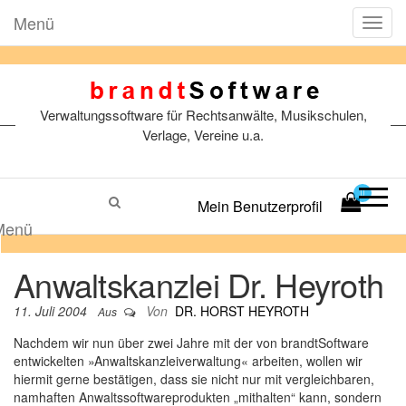
Menü
T
o
g
g
l
Verwaltungssoftware für Rechtsanwälte, Musikschulen,
e
n
Verlage, Vereine u.a.
a
v
i
0
Mein Benutzerprofil
g
a
Menü
t
i
Anwaltskanzlei Dr. Heyroth
o
n
11. Juli 2004
Von
DR. HORST HEYROTH
Aus
Nachdem wir nun über zwei Jahre mit der von brandtSoftware
entwickelten »Anwaltskanzleiverwaltung« arbeiten, wollen wir
hiermit gerne bestätigen, dass sie nicht nur mit vergleichbaren,
namhaften Anwaltssoftwareprodukten „mithalten“ kann, sondern